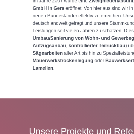
Im Jahre 2007 wurde eine
Zweigniederlassun
GmbH in Gera
eröffnet. Von hier aus sind wir i
neuen Bundesländer effektiv zu erreichen. Uns
deutschlandweit gefragt und unsere Stammkun
Leistungen seit vielen Jahren zu schätzen. Die
Umbau/Sanierung von Wohn- und Gewerbe
Aufzugsanbau, kontrollierter Teilrückbau
) ü
Sägearbeiten
aller Art bis hin zu Spezialleistu
Mauerwerkstrockenlegung
oder
Bauwerksert
Lamellen
.
Unsere Projekte und Ref