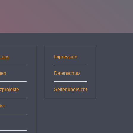
r uns
Impressum
gen
Datenschutz
zprojekte
Seitenübersicht
ter