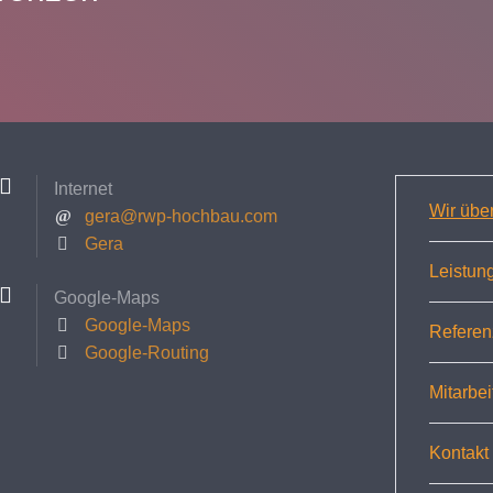
Internet
Wir übe
gera@rwp-hochbau.com
Gera
Leistun
Google-Maps
Google-Maps
Referen
Google-Routing
Mitarbei
Kontakt