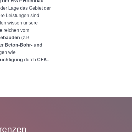
g der RWP Hochbau
n der Lage das Gebiet der
ere Leistungen sind
den wissen unsere
se reichen vom
gebäuden
(z.B.
ber
Beton-Bohr- und
ngen wie
üchtigung
durch
CFK-
erenzen